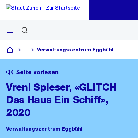
Zu
Zu
Sprunglink
Navigation
Menü
Suchen
M
öf
Verwaltungszentrum Eggbühl
...
Blende alle Breadcrumbs ein
Deutsch
Seite vorlesen
Vreni Spieser, «GLITCH
Das Haus Ein Schiff»,
2020
Verwaltungszentrum Eggbühl