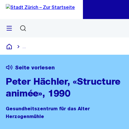
Zu
Zu
Sprunglink
Navigation
Menü
Suchen
M
öf
...
Blende alle Breadcrumbs ein
Deutsch
Seite vorlesen
Peter Hächler, «Structure
animée», 1990
Gesundheitszentrum für das Alter
Herzogenmühle