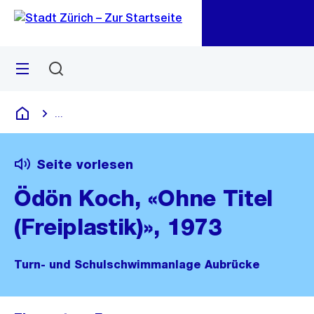
Zu
Zu
Sprunglink
Navigation
Menü
Suchen
M
öf
...
Blende alle Breadcrumbs ein
Deutsch
Seite vorlesen
Ödön Koch, «Ohne Titel
(Freiplastik)», 1973
Turn- und Schulschwimmanlage Aubrücke