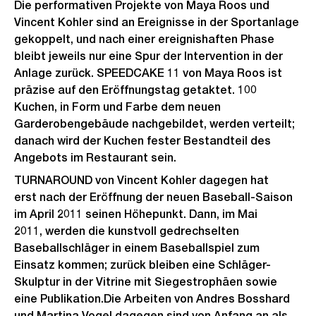
e
Die performativen Projekte von Maya Roos und
Vincent Kohler sind an Ereignisse in der Sportanlage
B
gekoppelt, und nach einer ereignishaften Phase
i
bleibt jeweils nur eine Spur der Intervention in der
l
Anlage zurück. SPEEDCAKE 11 von Maya Roos ist
d
präzise auf den Eröffnungstag getaktet. 100
i
Kuchen, in Form und Farbe dem neuen
n
Garderobengebäude nachgebildet, werden verteilt;
G
danach wird der Kuchen fester Bestandteil des
r
Angebots im Restaurant sein.
o
TURNAROUND von Vincent Kohler dagegen hat
s
erst nach der Eröffnung der neuen Baseball-Saison
s
im April 2011 seinen Höhepunkt. Dann, im Mai
2011, werden die kunstvoll gedrechselten
a
Baseballschläger in einem Baseballspiel zum
n
Einsatz kommen; zurück bleiben eine Schläger-
s
Skulptur in der Vitrine mit Siegestrophäen sowie
i
eine Publikation.Die Arbeiten von Andres Bosshard
c
und Martina Vogel dagegen sind von Anfang an als