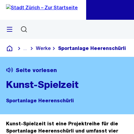
Zu
Zu
Sprunglink
Navigation
Menü
Suchen
M
öf
Werke
Sportanlage Heerenschürli
...
Blende alle Breadcrumbs ein
Deutsch
Seite vorlesen
Kunst-Spielzeit
Sportanlage Heerenschürli
Kunst-Spielzeit ist eine Projektreihe für die
Sportanlage Heerenschürli und umfasst vier