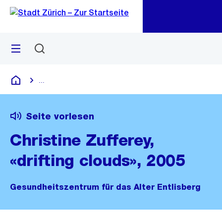
Zu
Zu
Sprunglink
Navigation
Menü
Suchen
M
öf
...
Blende alle Breadcrumbs ein
Deutsch
Seite vorlesen
Christine Zufferey,
«drifting clouds», 2005
Gesundheitszentrum für das Alter Entlisberg