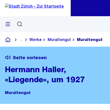
Zu
Zu
Sprunglink
Navigation
Menü
Suchen
M
öf
Werke
Muraltengut
Muraltengut
...
Blende alle Breadcrumbs ein
Deutsch
Seite vorlesen
Hermann Haller,
«Liegende», um 1927
Muraltengut