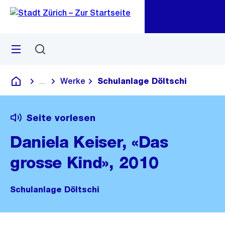
Zu
Zu
Sprunglink
Navigation
Menü
Suchen
M
öf
Werke
Schulanlage Döltschi
...
Blende alle Breadcrumbs ein
Deutsch
Seite vorlesen
Daniela Keiser, «Das
grosse Kind», 2010
Schulanlage Döltschi