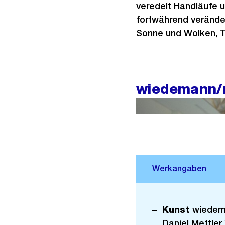
veredelt Handläufe u
fortwährend veränder
Sonne und Wolken, T
wiedemann/m
Videoporträt zu «Stairwa
Kunst
wiedema
Daniel Mettler 