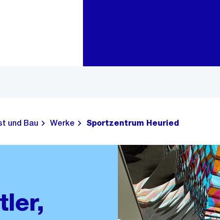
Zur Bereichsauswahl
Zum Inhalt
st und Bau
Werke
Sportzentrum Heuried
ler,