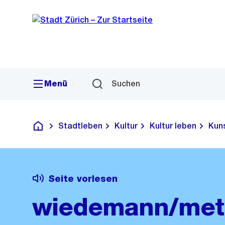
Sprunglink
Navigation
Menü
Suchen
Stadtleben
Kultur
Kultur leben
Kun
Deutsch
Seite vorlesen
wiedemann/mett