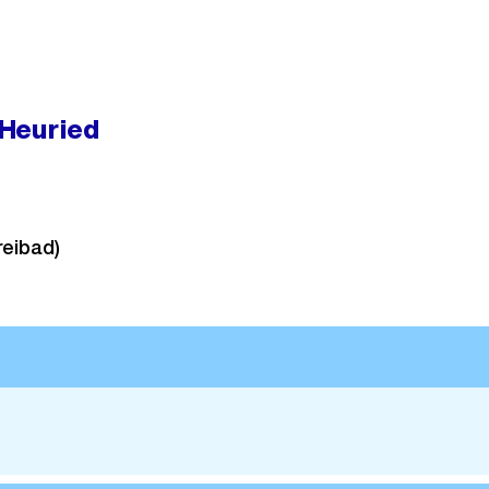
Heuried
reibad)