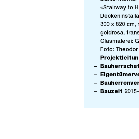
«Stairway to H
Deckeninstalla
300 x 820 cm, 
goldrosa, tran
Glasmalerei: G
Foto: Theodor 
Projektleitu
Bauherrscha
Eigentümerv
Bauherrenve
Bauzeit
2015