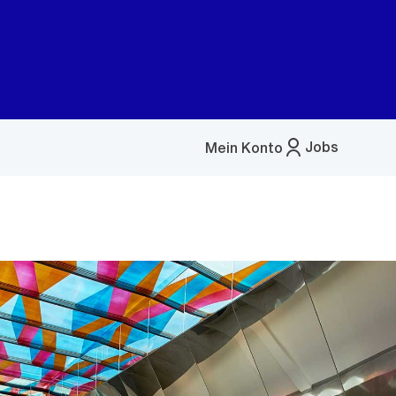
Jobs
Mein Konto
Menü
öffnen