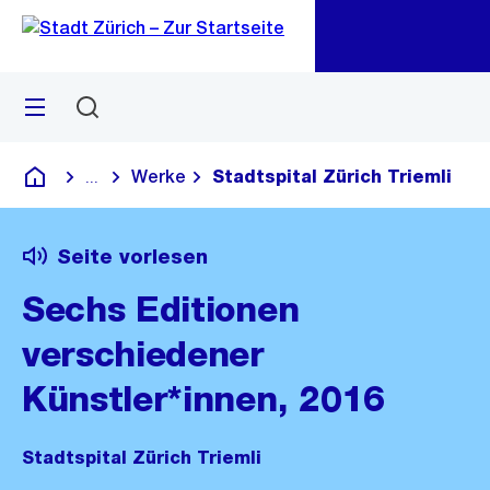
Zu
Zu
Sprunglink
Navigation
Menü
Suchen
M
öf
Werke
Stadtspital Zürich Triemli
...
Blende alle Breadcrumbs ein
Deutsch
Seite vorlesen
Sechs Editionen
verschiedener
Künstler*innen, 2016
Stadtspital Zürich Triemli