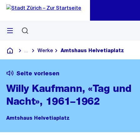
Zu
Zu
Sprunglink
Navigation
Menü
Suchen
M
öf
Werke
Amtshaus Helvetiaplatz
...
Blende alle Breadcrumbs ein
Deutsch
Seite vorlesen
Willy Kaufmann, «Tag und
Nacht», 1961–1962
Amtshaus Helvetiaplatz