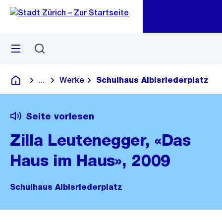
Zu
Zu
Sprunglink
Navigation
Menü
Suchen
M
öf
Werke
Schulhaus Albisriederplatz
...
Blende alle Breadcrumbs ein
Deutsch
Seite vorlesen
Zilla Leutenegger, «Das
Haus im Haus», 2009
Schulhaus Albisriederplatz