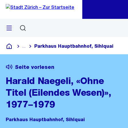
Zu
Zu
Sprunglink
Navigation
Menü
Suchen
M
öf
Parkhaus Hauptbahnhof, Sihlquai
...
Blende alle Breadcrumbs ein
Deutsch
Seite vorlesen
Harald Naegeli, «Ohne
Titel (Eilendes Wesen)»,
1977–1979
Parkhaus Hauptbahnhof, Sihlquai