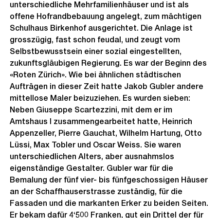
unterschiedliche Mehrfamilienhäuser und ist als
G
offene Hofrandbebauung angelegt, zum mächtigen
r
Schulhaus Birkenhof ausgerichtet. Die Anlage ist
o
grosszügig, fast schon feudal, und zeugt vom
s
Selbstbewusstsein einer sozial eingestellten,
s
zukunftsgläubigen Regierung. Es war der Beginn des
a
«Roten Zürich». Wie bei ähnlichen städtischen
n
Aufträgen in dieser Zeit hatte Jakob Gubler andere
mittellose Maler beizuziehen. Es wurden sieben:
s
Neben Giuseppe Scartezzini, mit dem er im
i
Amtshaus I zusammengearbeitet hatte, Heinrich
c
Appenzeller, Pierre Gauchat, Wilhelm Hartung, Otto
h
Lüssi, Max Tobler und Oscar Weiss. Sie waren
t
unterschiedlichen Alters, aber ausnahmslos
eigenständige Gestalter. Gubler war für die
Bemalung der fünf vier- bis fünfgeschossigen Häuser
an der Schaffhauserstrasse zuständig, für die
Fassaden und die markanten Erker zu beiden Seiten.
Er bekam dafür 4‘500 Franken, gut ein Drittel der für