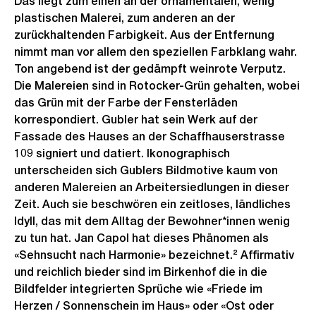
Das liegt zum einen an der ornamentalen, wenig
plastischen Malerei, zum anderen an der
zurückhaltenden Farbigkeit. Aus der Entfernung
nimmt man vor allem den speziellen Farbklang wahr.
Ton angebend ist der gedämpft weinrote Verputz.
Die Malereien sind in Rotocker-Grün gehalten, wobei
das Grün mit der Farbe der Fensterläden
korrespondiert. Gubler hat sein Werk auf der
Fassade des Hauses an der Schaffhauserstrasse
109 signiert und datiert. Ikonographisch
unterscheiden sich Gublers Bildmotive kaum von
anderen Malereien an Arbeitersiedlungen in dieser
Zeit. Auch sie beschwören ein zeitloses, ländliches
Idyll, das mit dem Alltag der Bewohner*innen wenig
zu tun hat. Jan Capol hat dieses Phänomen als
«Sehnsucht nach Harmonie» bezeichnet.² Affirmativ
und reichlich bieder sind im Birkenhof die in die
Bildfelder integrierten Sprüche wie «Friede im
Herzen / Sonnenschein im Haus» oder «Ost oder