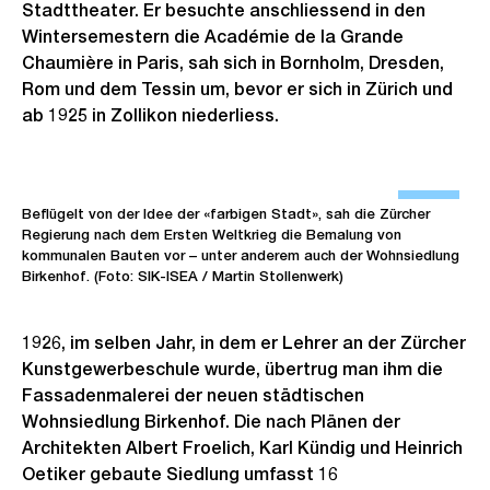
Stadttheater. Er besuchte anschliessend in den
Wintersemestern die Académie de la Grande
Chaumière in Paris, sah sich in Bornholm, Dresden,
Rom und dem Tessin um, bevor er sich in Zürich und
ab 1925 in Zollikon niederliess.
Ö
f
Beflügelt von der Idee der «farbigen Stadt», sah die Zürcher
Regierung nach dem Ersten Weltkrieg die Bemalung von
f
kommunalen Bauten vor – unter anderem auch der Wohnsiedlung
n
Birkenhof. (Foto: SIK-ISEA / Martin Stollenwerk)
e
B
1926, im selben Jahr, in dem er Lehrer an der Zürcher
i
Kunstgewerbeschule wurde, übertrug man ihm die
l
Fassadenmalerei der neuen städtischen
d
Wohnsiedlung Birkenhof. Die nach Plänen der
i
Architekten Albert Froelich, Karl Kündig und Heinrich
Oetiker gebaute Siedlung umfasst 16
n