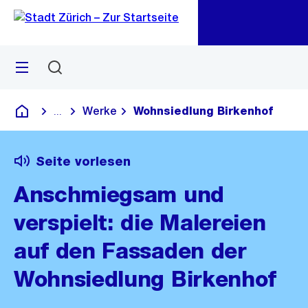
Zu
Zu
Sprunglink
Navigation
Menü
Suchen
M
öf
Werke
Wohnsiedlung Birkenhof
...
Blende alle Breadcrumbs ein
Deutsch
Seite vorlesen
Anschmiegsam und
verspielt: die Malereien
auf den Fassaden der
Wohnsiedlung Birkenhof