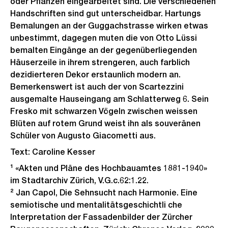
oder Pflanzen eingearbeitet sind. Die verschiedenen
Handschriften sind gut unterscheidbar. Hartungs
Bemalungen an der Guggachstrasse wirken etwas
unbestimmt, dagegen muten die von Otto Lüssi
bemalten Eingänge an der gegenüberliegenden
Häuserzeile in ihrem strengeren, auch farblich
dezidierteren Dekor erstaunlich modern an.
Bemerkenswert ist auch der von Scartezzini
ausgemalte Hauseingang am Schlatterweg 6. Sein
Fresko mit schwarzen Vögeln zwischen weissen
Blüten auf rotem Grund weist ihn als souveränen
Schüler von Augusto Giacometti aus.
Text: Caroline Kesser
¹ «Akten und Pläne des Hochbauamtes 1881-1940»
im Stadtarchiv Zürich, V.G.c.62:1.22.
² Jan Capol, Die Sehnsucht nach Harmonie. Eine
semiotische und mentalitätsgeschichtli che
Interpretation der Fassadenbilder der Zürcher