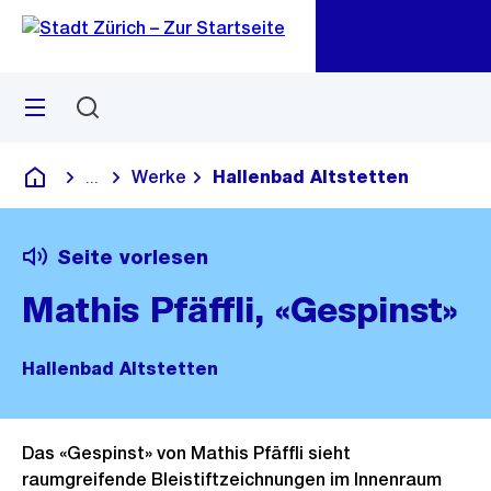
Zu
Zu
Sprunglink
Navigation
Menü
Suchen
M
öf
Werke
Hallenbad Altstetten
...
Blende alle Breadcrumbs ein
Deutsch
Seite vorlesen
Mathis Pfäffli, «Gespinst»
Hallenbad Altstetten
Das «Gespinst» von Mathis Pfäffli sieht
raumgreifende Bleistiftzeichnungen im Innenraum