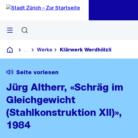
Zu
Zu
Sprunglink
Navigation
Menü
Suchen
M
öf
Werke
Klärwerk Werdhölzli
...
Blende alle Breadcrumbs ein
Deutsch
Seite vorlesen
Jürg Altherr, «Schräg im
Gleichgewicht
(Stahlkonstruktion XII)»,
1984