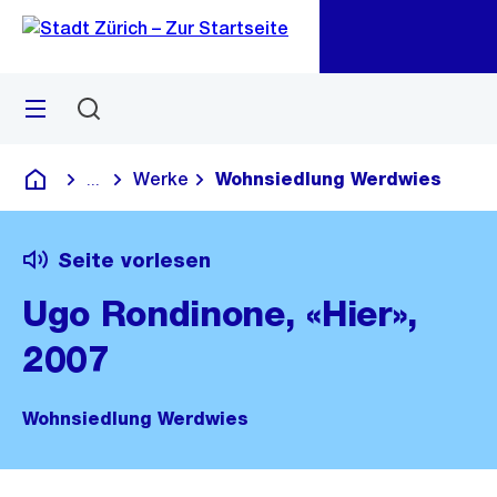
Zu
Zu
Sprunglink
Navigation
Menü
Suchen
M
öf
Werke
Wohnsiedlung Werdwies
...
Blende alle Breadcrumbs ein
Deutsch
Seite vorlesen
Ugo Rondinone, «Hier»,
2007
Wohnsiedlung Werdwies