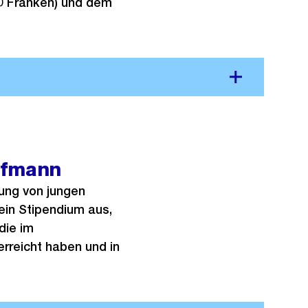
0 Franken) und dem
ufmann
ung von jungen
 ein Stipendium aus,
die im
erreicht haben und in