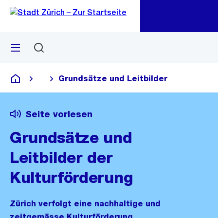
Zu
Zu
Sprunglink
Navigation
Menü
Suchen
M
öf
Grundsätze und Leitbilder
...
Blende alle Breadcrumbs ein
Deutsch
Seite vorlesen
Grundsätze und
Leitbilder der
Kulturförderung
Zürich verfolgt eine nachhaltige und
zeitgemässe Kulturförderung.