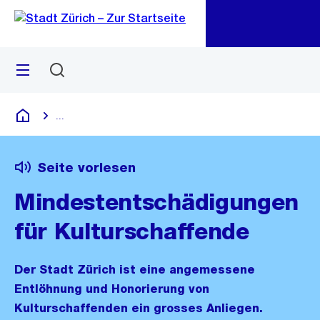
Zu
Zu
Sprunglink
Navigation
Menü
Suchen
M
öf
...
Blende alle Breadcrumbs ein
Deutsch
Seite vorlesen
Mindestentschädigungen
für Kulturschaffende
Der Stadt Zürich ist eine angemessene
Entlöhnung und Honorierung von
Kulturschaffenden ein grosses Anliegen.