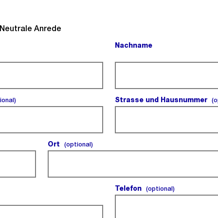
l).
Neutrale Anrede
Nachname
(Pflichtfeld).
(optional).
Strasse und Hausnummer
ional)
(o
Ort
(optional).
(optional)
Telefon
(optional).
(optional)