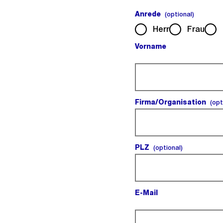
Anrede
(optiona
(optional)
Herr
Frau
Vorname
(Pflichtfeld).
Firma/Organisation
(opt
PLZ
(optional).
(optional)
E-Mail
(Pflichtfeld).