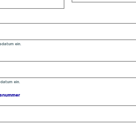
ld).
sdatum ein.
ld).
zdatum ein.
gsnummer