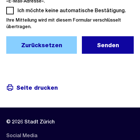
«E-Mail-Adresse».
Ich möchte keine automatische Bestätigung.
(Pflich
Ihre Mitteilung wird mit diesem Formular verschlüsselt
übertragen.
Zurücksetzen
Senden
Seite drucken
© 2026 Stadt Zürich
Social Media