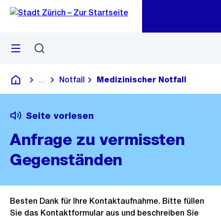
Zu
Zu
Sprunglink
Navigation
Menü
Suchen
M
öf
Notfall
Medizinischer Notfall
...
Blende alle Breadcrumbs ein
Deutsch
Seite vorlesen
Anfrage zu vermissten
Gegenständen
Besten Dank für Ihre Kontaktaufnahme. Bitte füllen
Sie das Kontaktformular aus und beschreiben Sie