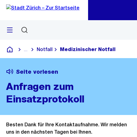
Zu
Zu
Sprunglink
Navigation
Menü
Suchen
M
öf
Notfall
Medizinischer Notfall
...
Blende alle Breadcrumbs ein
Deutsch
Seite vorlesen
Anfragen zum
Einsatzprotokoll
Besten Dank für Ihre Kontaktaufnahme. Wir melden
uns in den nächsten Tagen bei Ihnen.