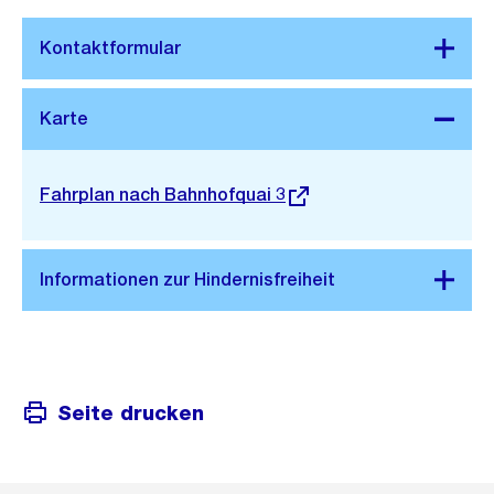
Stadtplan 3D
Externer
Fahrplan nach Bahnhofquai 3
Link:
Seite drucken