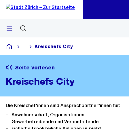
Zu
Zu
Sprunglink
Navigation
Menü
Suchen
M
öf
Kreischefs City
...
Blende alle Breadcrumbs ein
Deutsch
Seite vorlesen
Kreischefs City
Die Kreischef*innen sind Ansprechpartner*innen für:
Anwohnerschaft, Organisationen,
Gewerbetreibende und Veranstaltende
sicherheitspolizeiliche Anliegen
in nicht