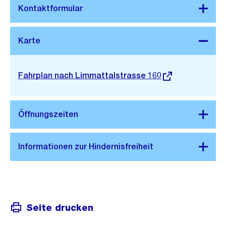
Stadtplan 3D
Externer
Fahrplan nach Limmattalstrasse 160
Link:
Seite drucken