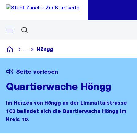
Zu
Zu
Sprunglink
Navigation
Menü
Suchen
M
öf
Höngg
...
Blende alle Breadcrumbs ein
Deutsch
Seite vorlesen
Quartierwache Höngg
Im Herzen von Höngg an der Limmattalstrasse
160 befindet sich die Quartierwache Höngg im
Kreis 10.