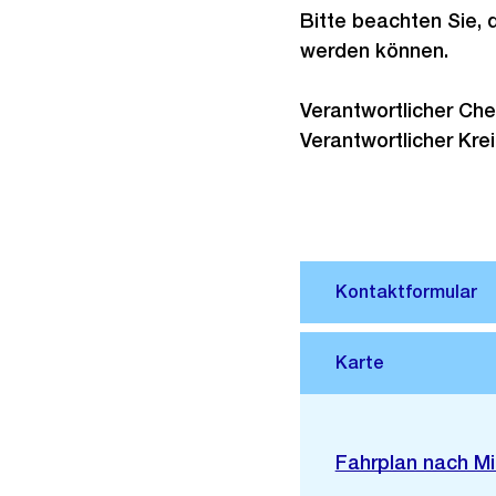
Bitte beachten Sie,
werden können.
Verantwortlicher Ch
Verantwortlicher Kr
Stadtplan 3D
Externer
Fahrplan nach Mi
Link: