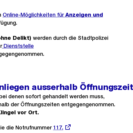
h
Externer
Online-Möglichkeiten für
Anzeigen und
fügung.
Link:
ohne Delikt)
werden durch die Stadtpolizei
r
Dienststelle
gegengenommen.
nliegen ausserhalb Öffnungszei
 bei denen sofort gehandelt werden muss,
halb der Öffnungszeiten entgegengenommen.
ingel vor Ort.
 Sie die Notrufnummer
Externer
117.