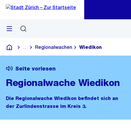
Zu
Zu
Sprunglink
Navigation
Menü
Suchen
M
öf
Regionalwachen
Wiedikon
...
Blende alle Breadcrumbs ein
Deutsch
Seite vorlesen
Regionalwache Wiedikon
Die Regionalwache Wiedikon befindet sich an
der Zurlindenstrasse im Kreis 3.