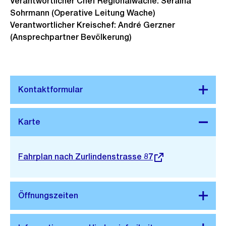
Verantwortlicher Chef Regionalwache: Seraina
Sohrmann (Operative Leitung Wache)
Verantwortlicher Kreischef: André Gerzner
(Ansprechpartner Bevölkerung)
Stadtplan 3D
Externer
Fahrplan nach Zurlindenstrasse 87
Link: