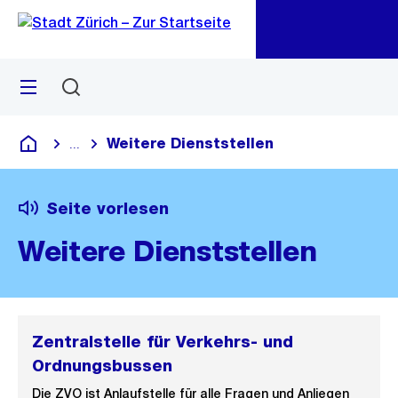
Zu
Zu
Sprunglink
Navigation
Menü
Suchen
M
öf
Weitere Dienststellen
...
Blende alle Breadcrumbs ein
Deutsch
Seite vorlesen
Weitere Dienststellen
Zentralstelle für Verkehrs- und
Ordnungsbussen
Die ZVO ist Anlaufstelle für alle Fragen und Anliegen