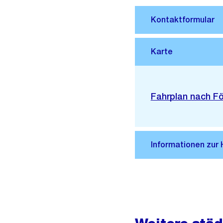
Stadtplan 3D
Externer
Fahrplan nach Fö
Link: