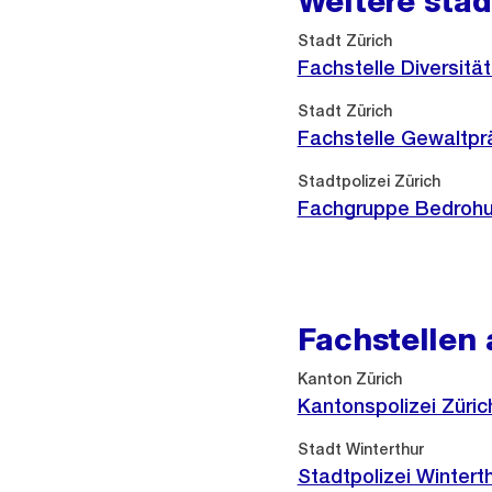
Weitere städ
Stadt Zürich
Fachstelle Diversität
Stadt Zürich
Fachstelle Gewaltpr
Stadtpolizei Zürich
Fachgruppe Bedro
Fachstellen
Externer
Kanton Zürich
Link:
Kantonspolizei Züric
Externer
Stadt Winterthur
Link:
Stadtpolizei Wintert