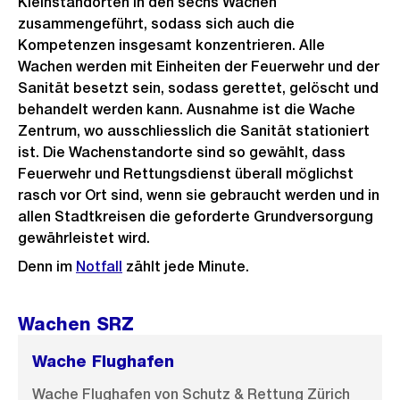
Kleinstandorten in den sechs Wachen
n
zusammengeführt, sodass sich auch die
G
Kompetenzen insgesamt konzentrieren. Alle
r
Wachen werden mit Einheiten der Feuerwehr und der
o
Sanität besetzt sein, sodass gerettet, gelöscht und
s
behandelt werden kann. Ausnahme ist die Wache
s
Zentrum, wo ausschliesslich die Sanität stationiert
a
ist. Die Wachenstandorte sind so gewählt, dass
Feuerwehr und Rettungsdienst überall möglichst
n
rasch vor Ort sind, wenn sie gebraucht werden und in
s
allen Stadtkreisen die geforderte Grundversorgung
i
gewährleistet wird.
c
Denn im
Notfall
zählt jede Minute.
h
t
Wachen SRZ
Wache Flughafen
Wache Flughafen von Schutz & Rettung Zürich