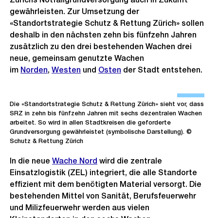
gewährleisten. Zur Umsetzung der
«Standortstrategie Schutz & Rettung Zürich» sollen
deshalb in den nächsten zehn bis fünfzehn Jahren
zusätzlich zu den drei bestehenden Wachen drei
neue, gemeinsam genutzte Wachen
im
Norden
,
Westen
und
Osten
der Stadt entstehen.
Ö
f
Die «Standortstrategie Schutz & Rettung Zürich» sieht vor, dass
SRZ in zehn bis fünfzehn Jahren mit sechs dezentralen Wachen
f
arbeitet. So wird in allen Stadtkreisen die geforderte
n
Grundversorgung gewährleistet (symbolische Darstellung). ©
Schutz & Rettung Zürich
e
B
In die neue
Wache Nord
wird die zentrale
i
Einsatzlogistik (ZEL) integriert, die alle Standorte
l
effizient mit dem benötigten Material versorgt. Die
d
bestehenden Mittel von Sanität, Berufsfeuerwehr
und Milizfeuerwehr werden aus vielen
i