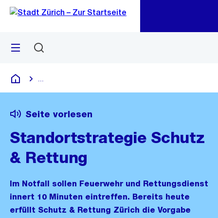
Zu
Zu
Sprunglink
Navigation
Menü
Suchen
M
öf
...
Blende alle Breadcrumbs ein
Deutsch
Seite vorlesen
Standortstrategie Schutz
& Rettung
Im Notfall sollen Feuerwehr und Rettungsdienst
innert 10 Minuten eintreffen. Bereits heute
erfüllt Schutz & Rettung Zürich die Vorgabe