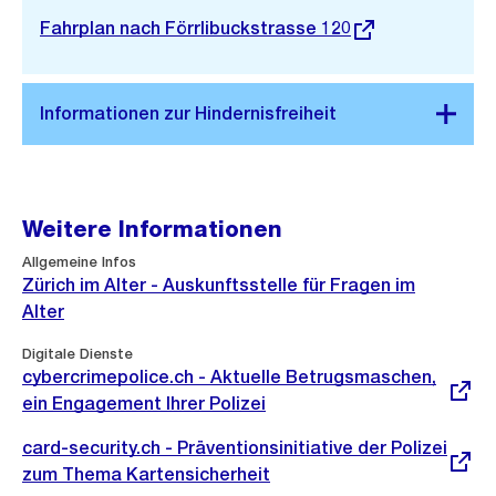
Externer
Fahrplan nach Förrlibuckstrasse 120
Link:
Weitere Informationen
Allgemeine Infos
Zürich im Alter - Auskunftsstelle für Fragen im
Alter
Externer
Digitale Dienste
Link:
cybercrimepolice.ch - Aktuelle Betrugsmaschen,
ein Engagement Ihrer Polizei
Externer
card-security.ch - Präventionsinitiative der Polizei
Link:
zum Thema Kartensicherheit