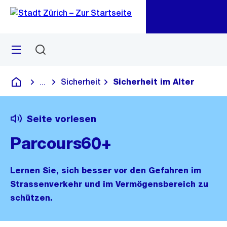
Zu
Zu
Sprunglink
Navigation
Menü
Suchen
M
öf
Sicherheit
Sicherheit im Alter
...
Blende alle Breadcrumbs ein
Deutsch
Seite vorlesen
Parcours60+
Lernen Sie, sich besser vor den Gefahren im
Strassenverkehr und im Vermögensbereich zu
schützen.