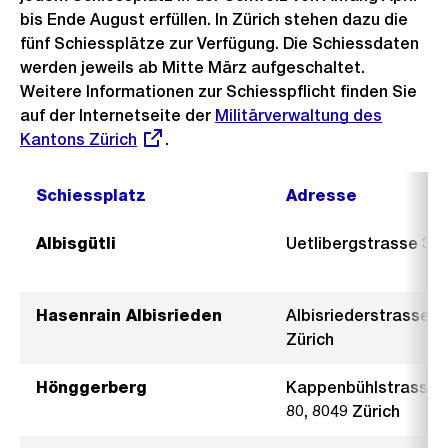
bis Ende August erfüllen. In Zürich stehen dazu die
fünf Schiessplätze zur Verfügung. Die Schiessdaten
werden jeweils ab Mitte März aufgeschaltet.
Weitere Informationen zur Schiesspflicht finden Sie
auf der Internetseite der
Externer
Militärverwaltung des
Kantons Zürich
.
Link:
Schiessplatz
Adresse
Albisgütli
Uetlibergstrasse 331
Hasenrain Albisrieden
Albisriederstrasse 5
Zürich
Hönggerberg
Kappenbühlstrasse
80, 8049 Zürich