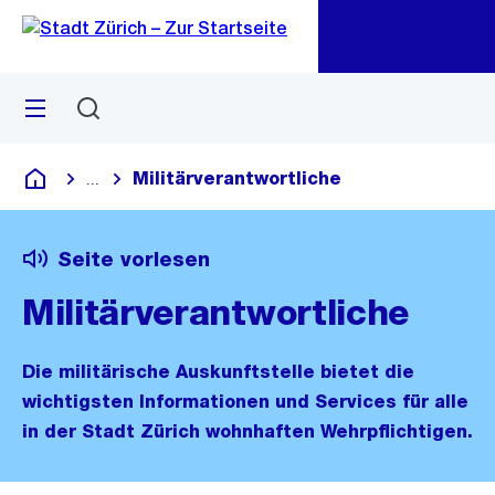
Zu
Zu
Sprunglink
Navigation
Menü
Suchen
M
öf
Militärverantwortliche
...
Blende alle Breadcrumbs ein
Deutsch
Seite vorlesen
Militärverantwortliche
Die militärische Auskunftstelle bietet die
wichtigsten Informationen und Services für alle
in der Stadt Zürich wohnhaften Wehrpflichtigen.