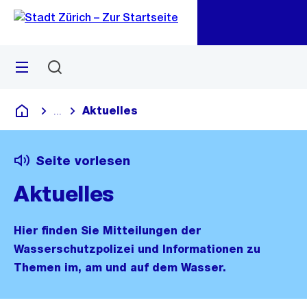
Zu
Zu
Sprunglink
Navigation
Menü
Suchen
M
öf
Aktuelles
...
Blende alle Breadcrumbs ein
Deutsch
Seite vorlesen
Aktuelles
Hier finden Sie Mitteilungen der
Wasserschutzpolizei und Informationen zu
Themen im, am und auf dem Wasser.