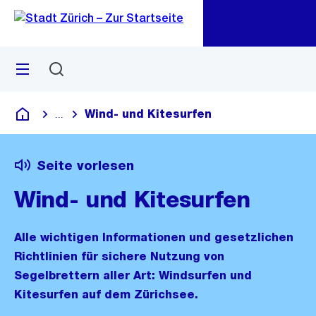
Zu
Zu
Sprunglink
Navigation
Menü
Suchen
M
öf
Wind- und Kitesurfen
...
Blende alle Breadcrumbs ein
Deutsch
Seite vorlesen
Wind- und Kitesurfen
Alle wichtigen Informationen und gesetzlichen
Richtlinien für sichere Nutzung von
Segelbrettern aller Art: Windsurfen und
Kitesurfen auf dem Zürichsee.