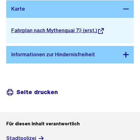
Stadtplan 3D
Externer
Fahrplan nach Mythenquai 73 (erst.)
Link:
Seite drucken
Für diesen Inhalt verantwortlich
Stadtpolizei