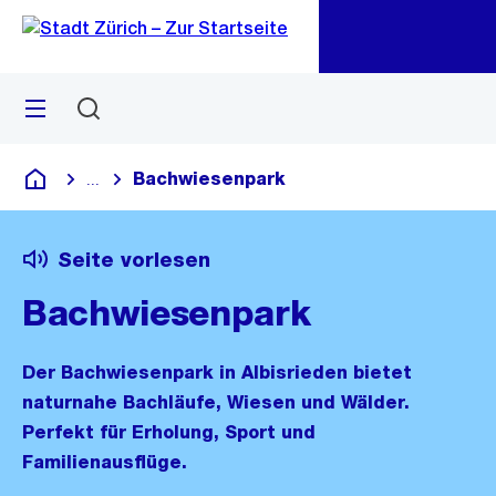
Zu
Zu
Sprunglink
Navigation
Menü
Suchen
M
öf
Bachwiesenpark
...
Blende alle Breadcrumbs ein
Deutsch
Seite vorlesen
Bachwiesenpark
Der Bachwiesenpark in Albisrieden bietet
naturnahe Bachläufe, Wiesen und Wälder.
Perfekt für Erholung, Sport und
Familienausflüge.