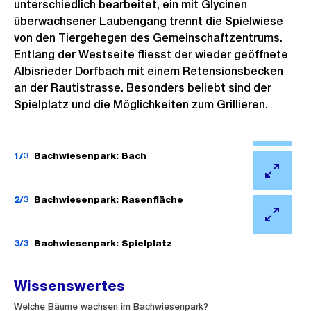
unterschiedlich bearbeitet, ein mit Glycinen
überwachsener Laubengang trennt die Spielwiese
von den Tiergehegen des Gemeinschaftzentrums.
Entlang der Westseite fliesst der wieder geöffnete
Albisrieder Dorfbach mit einem Retensionsbecken
an der Rautistrasse. Besonders beliebt sind der
Spielplatz und die Möglichkeiten zum Grillieren.
Ö
f
1/3
Bachwiesenpark: Bach
f
Ö
n
f
2/3
Bachwiesenpark: Rasenfläche
e
f
Ö
B
n
f
3/3
Bachwiesenpark: Spielplatz
i
e
f
l
B
n
Wissenswertes
d
i
e
i
Externer
Welche Bäume wachsen im Bachwiesenpark?