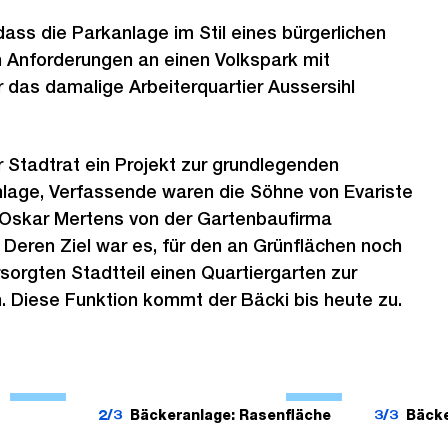
dass die Parkanlage im Stil eines bürgerlichen
n Anforderungen an einen Volkspark mit
r das damalige Arbeiterquartier Aussersihl
 Stadtrat ein Projekt zur grundlegenden
lage, Verfassende waren die Söhne von Evariste
 Oskar Mertens von der Gartenbaufirma
Deren Ziel war es, für den an Grünflächen noch
sorgten Stadtteil einen Quartiergarten zur
. Diese Funktion kommt der Bäcki bis heute zu.
Ö
Ö
f
f
2/3
Bäckeranlage: Rasenfläche
3/3
Bäcke
f
f