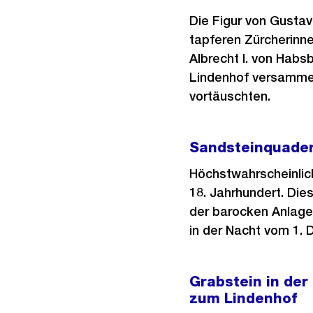
Die Figur von Gustav
tapferen Zürcherinn
Albrecht I. von Habs
Lindenhof versammel
vortäuschten.
Sandsteinquade
Höchstwahrscheinlic
18. Jahrhundert. Die
der barocken Anlage 
in der Nacht vom 1.
Grabstein in de
zum Lindenhof