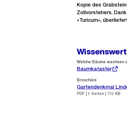
Kopie des Grabsteins
Zollvorstehers. Dank
«Turicum», überliefert
Wissenswert
Externer
Welche Bäume wachsen a
Link:
Baumkataster
Broschüre
Gartendenkmal Lind
PDF | 6 Seiten | 739 KB