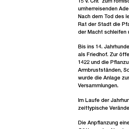
15 v. Chr. zum römis
umherreisenden Adel
Nach dem Tod des let
Rat der Stadt die P
der Macht schleifen
Bis ins 14. Jahrhund
als Friedhof. Zur öf
1422 und die Pflanzu
Armbrustständen, Sc
wurde die Anlage zum
Versammlungen.
Im Laufe der Jahrhun
zeittypische Verände
Die Anpflanzung ein