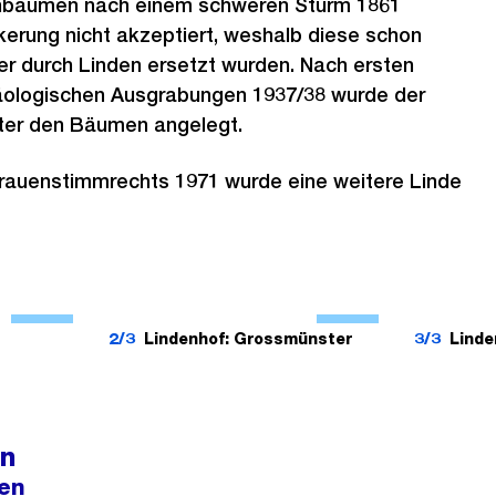
enbäumen nach einem schweren Sturm 1861
erung nicht akzeptiert, weshalb diese schon
er durch Linden ersetzt wurden. Nach ersten
äologischen Ausgrabungen 1937/38 wurde der
nter den Bäumen angelegt.
Frauenstimmrechts 1971 wurde eine weitere Linde
Ö
Ö
f
f
2/3
Lindenhof: Grossmünster
3/3
Linde
f
f
n
n
e
e
n
B
B
en
i
i