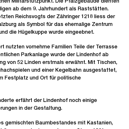
chen Militärstützpunkt. Die Pfalzgebäude dienten
igen ab dem 9. Jahrhundert als Raststätten.
zten Reichsvogts der Zähringer 1218 liess der
falzburg als Symbol für das ehemalige Zentrum
 und die Hügelkuppe wurde eingeebnet.
ert nutzten vornehme Familien Teile der Terrasse
fentlichen Parkanlage wurde der Lindenhof ab
ng von 52 Linden erstmals erwähnt. Mit Tischen,
hachspielen und einer Kegelbahn ausgestattet,
 Festplatz und Ort für politische
derte erfährt der Lindenhof noch einige
rungen in der Gestaltung.
es gemischten Baumbestandes mit Kastanien,