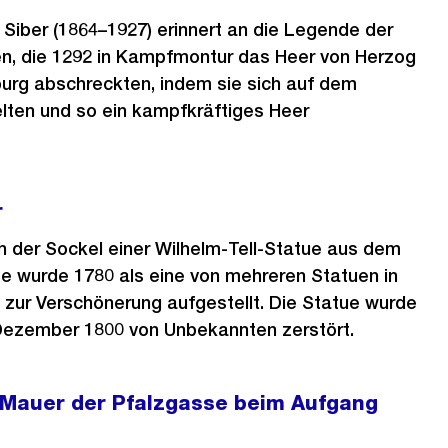
l
l
 Siber (1864–1927) erinnert an die Legende der
d
d
en, die 1292 in Kampfmontur das Heer von Herzog
i
i
burg abschreckten, indem sie sich auf dem
n
n
ten und so ein kampfkräftiges Heer
G
G
r
r
o
o
s
s
r
s
s
h der Sockel einer Wilhelm-Tell-Statue aus dem
a
a
se wurde 1780 als eine von mehreren Statuen in
n
n
zur Verschönerung aufgestellt. Die Statue wurde
s
s
 Dezember 1800 von Unbekannten zerstört.
i
i
c
c
h
h
r Mauer der Pfalzgasse beim Aufgang
t
t