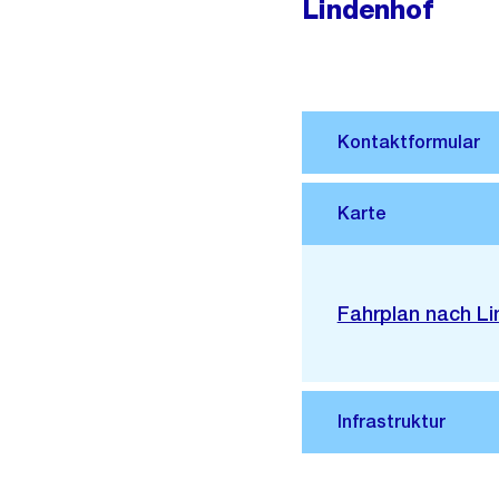
Lindenhof
Stadtplan 3D
Externer
Fahrplan nach L
Link: