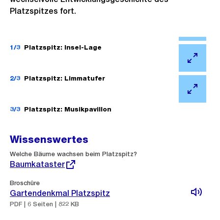
Platzspitzes fort.
Ö
f
1/3
Platzspitz: Insel-Lage
f
Ö
n
f
2/3
Platzspitz: Limmatufer
e
f
Ö
B
n
f
3/3
Platzspitz: Musikpavillon
i
e
f
l
B
n
Wissenswertes
d
i
e
i
Externer
Welche Bäume wachsen beim Platzspitz?
l
B
Link:
Baumkataster
n
d
i
G
i
Broschüre
l
r
Gartendenkmal Platzspitz
n
d
PDF | 6 Seiten | 822 KB
o
G
i
s