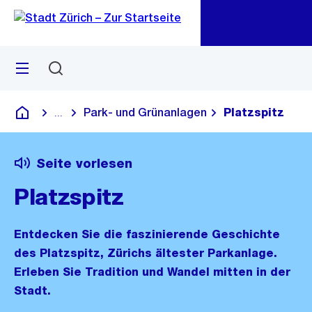
Zu
Zu
Sprunglink
Navigation
Menü
Suchen
M
öf
Park- und Grünanlagen
Platzspitz
...
Blende alle Breadcrumbs ein
Deutsch
Seite vorlesen
Platzspitz
Entdecken Sie die faszinierende Geschichte
des Platzspitz, Zürichs ältester Parkanlage.
Erleben Sie Tradition und Wandel mitten in der
Stadt.