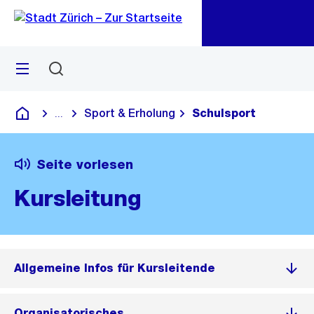
Zu
Zu
Sprunglink
Navigation
Menü
Suchen
M
öf
Sport & Erholung
Schulsport
...
Blende alle Breadcrumbs ein
Deutsch
Seite vorlesen
Kursleitung
Allgemeine Infos für Kursleitende
Organisatorisches