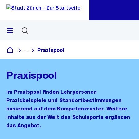
Zu
Zu
Sprunglink
Navigation
Menü
Suchen
M
öf
Praxispool
...
Blende alle Breadcrumbs ein
Deutsch
Praxispool
Im Praxispool finden Lehrpersonen
Praxisbeispiele und Standortbestimmungen
basierend auf dem Kompetenzraster. Weitere
Inhalte aus der Welt des Schulsports ergänzen
das Angebot.