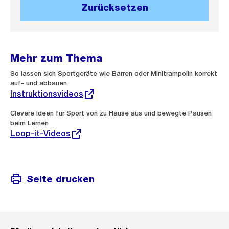
Zurücksetzen
Mehr zum Thema
Externer
So lassen sich Sportgeräte wie Barren oder Minitrampolin korrekt
Link:
auf- und abbauen
Instruktionsvideos
Externer
Clevere Ideen für Sport von zu Hause aus und bewegte Pausen
Link:
beim Lernen
Loop-it-Videos
Seite drucken