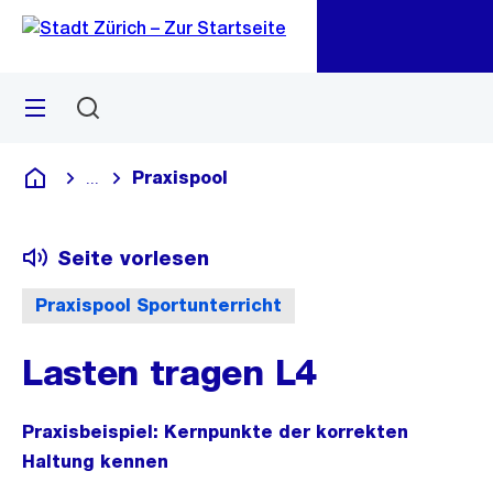
Zu
Zu
Sprunglink
Navigation
Menü
Suchen
M
öf
Praxispool
...
Blende alle Breadcrumbs ein
Deutsch
Seite vorlesen
Praxispool Sportunterricht
Lasten tragen L4
Praxisbeispiel: Kernpunkte der korrekten
Haltung kennen