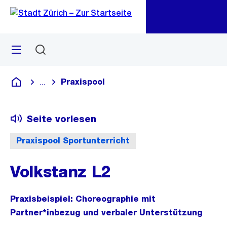
Zu
Zu
Sprunglink
Navigation
Menü
Suchen
M
öf
Praxispool
...
Blende alle Breadcrumbs ein
Deutsch
Seite vorlesen
Praxispool Sportunterricht
Volkstanz L2
Praxisbeispiel: Choreographie mit
Partner*inbezug und verbaler Unterstützung