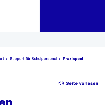
Zur Bereichsauswahl
Zum Inhalt
ort
Support für Schulpersonal
Praxispool
Seite vorlesen
en