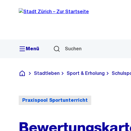
Sprunglink
Navigation
Menü
Suchen
Stadtleben
Sport & Erholung
Schulsp
Deutsch
Praxispool Sportunterricht
Bewertungskart