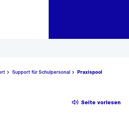
Zur Bereichsauswahl
Zum Inhalt
ort
Support für Schulpersonal
Praxispool
Seite vorlesen