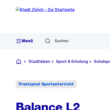
Sprunglink
Navigation
Menü
Suchen
Stadtleben
Sport & Erholung
Schulsp
Deutsch
Praxispool Sportunterricht
Balance L2