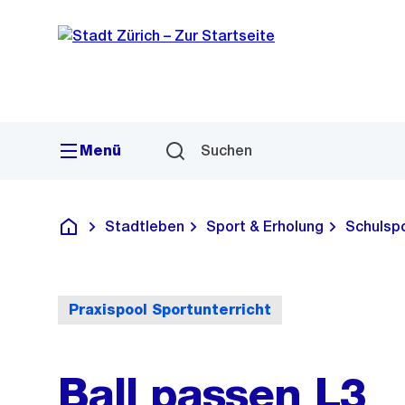
Sprunglink
Navigation
Menü
Suchen
Stadtleben
Sport & Erholung
Schulsp
Deutsch
Praxispool Sportunterricht
Ball passen L3