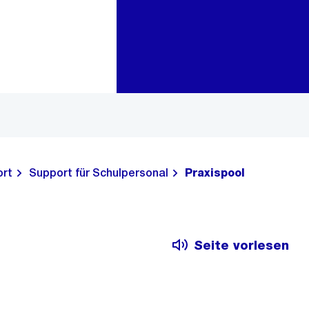
Zur Bereichsauswahl
Zum Inhalt
ort
Support für Schulpersonal
Praxispool
Seite vorlesen