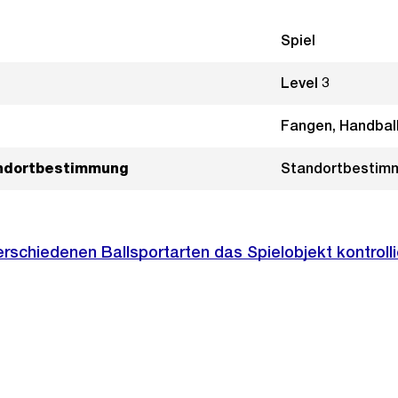
Spiel
Level 3
Fangen, Handball
andortbestimmung
Standortbestim
verschiedenen Ballsportarten das Spielobjekt kontroll