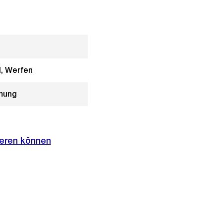
, Werfen
mung
ieren können