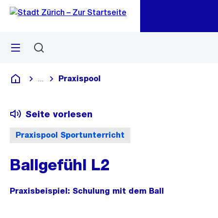
Zu
Zu
Sprunglink
Navigation
Menü
Suchen
M
öf
Praxispool
...
Blende alle Breadcrumbs ein
Deutsch
Seite vorlesen
Praxispool Sportunterricht
Ballgefühl L2
Praxisbeispiel: Schulung mit dem Ball