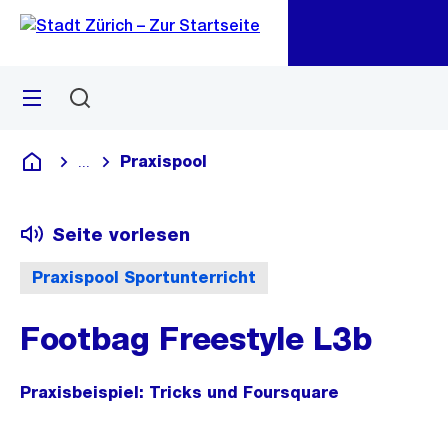
Zu
Zu
Sprunglink
Navigation
Menü
Suchen
M
öf
Praxispool
...
Blende alle Breadcrumbs ein
Deutsch
Seite vorlesen
Praxispool Sportunterricht
Footbag Freestyle L3b
Praxisbeispiel: Tricks und Foursquare