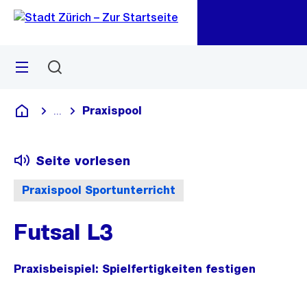
Zu
Zu
Sprunglink
Navigation
Menü
Suchen
M
öf
Praxispool
...
Blende alle Breadcrumbs ein
Deutsch
Seite vorlesen
Praxispool Sportunterricht
Futsal L3
Praxisbeispiel: Spielfertigkeiten festigen