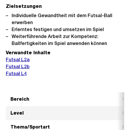
Zielsetzungen
Individuelle Gewandtheit mit dem Futsal-Ball
erwerben
Erlerntes festigen und umsetzen im Spiel
Weiterführende Arbeit zur Kompetenz:
Ballfertigkeiten im Spiel anwenden können
Verwandte Inhalte
Futsal L2a
Futsal L2b
Futsal L4
Bereich
Spi
Level
Lev
Thema/Sportart
Fus