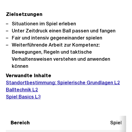
Zielsetzungen
Situationen im Spiel erleben
Unter Zeitdruck einen Ball passen und fangen
Fair und intensiv gegeneinander spielen
Weiterführende Arbeit zur Kompetenz:
Bewegungen, Regeln und taktische
Verhaltensweisen verstehen und anwenden
können
Verwandte Inhalte
Standortbestimmung: Spielerische Grundlagen L2
Balltechnik L2
Spiel Basics L3
Bereich
Spiel