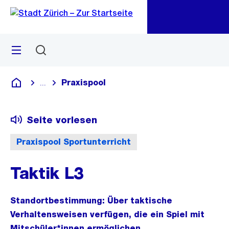
Zu
Zu
Sprunglink
Navigation
Menü
Suchen
M
öf
Praxispool
...
Blende alle Breadcrumbs ein
Deutsch
Seite vorlesen
Praxispool Sportunterricht
Taktik L3
Standortbestimmung: Über taktische
Verhaltensweisen verfügen, die ein Spiel mit
Mitschüler*innen ermöglichen