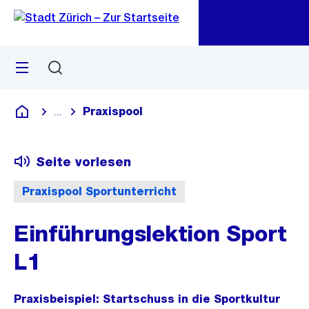
Zu
Zu
Sprunglink
Navigation
Menü
Suchen
M
öf
Praxispool
...
Blende alle Breadcrumbs ein
Deutsch
Seite vorlesen
Praxispool Sportunterricht
Einführungslektion Sport
L1
Praxisbeispiel: Startschuss in die Sportkultur